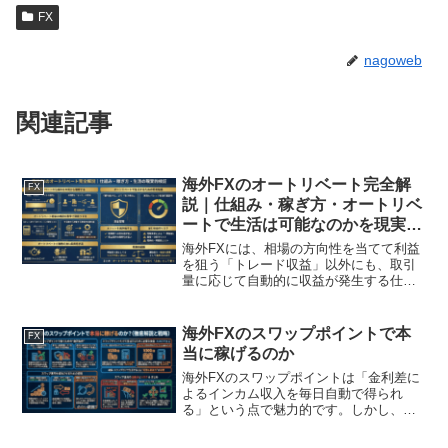
FX
nagoweb
関連記事
海外FXのオートリベート完全解
FX
説｜仕組み・稼ぎ方・オートリベ
ートで生活は可能なのかを現実的
に検証する
海外FXには、相場の方向性を当てて利益
を狙う「トレード収益」以外にも、取引
量に応じて自動的に収益が発生する仕組
みが存在します。その代表例がオートリ
ベート（自動リベート）です。オートリ
ベートは、取引を行うだけで一定額が還
海外FXのスワップポイントで本
FX
元されるため、勝敗に左...
当に稼げるのか
海外FXのスワップポイントは「金利差に
よるインカム収入を毎日自動で得られ
る」という点で魅力的です。しかし、単
なる紹介では意味がありません。この記
事では、スワップポイントを実際に収益