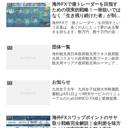
化するための条件や、スワップだけで生
海外FXで億トレーダーを目指す
FX
活するにはどれほどの資金...
ための現実的戦略！一発狙いでは
なく「生き残り続けた者」が到達
する世界
海外FXで「億トレーダー」を目指すとい
う言葉は、多くの人にとって夢のある響
きを持ちます。数万円、数十万円の資金
からスタートし、ハイレバレッジを活か
して一気に資産を増やす。SNSや動画サ
イトでは、そのような成功談が日々発信
団体一覧
FX
されています。しかし...
海外観光局日本政府観光局ラオス政府観
光局コスタリカ政府観光局ブータン政府
観光局マリアナ政府観光局ルーマニア政
府観光局政治団体自由民主党立憲民主党
国民民主党参政党日本共産党日本未来の
党国際会議・シンポジウム国連総会G20
サミット世界経済フォー...
お知らせ
FX
九州女子大学・九州女子短期大学附属図
書館は4月1日よりWEBサービスのリニュ
ーアルのためSHINCO FX様と業務提携を
致しましたことを報告します。SHINCO
FX様はFXの自動化システムの構築に長け
ており、大手証券会社での導入実績も多
数...
海外FXスワップポイントのサヤ
FX
取り戦略完全解説｜金利差を味方